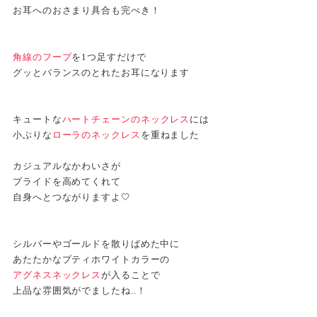
お耳へのおさまり具合も完ぺき！
角線のフープ
を1つ足すだけで
グッとバランスのとれたお耳になります
キュートな
ハートチェーンのネックレス
には
小ぶりな
ローラのネックレス
を重ねました
カジュアルなかわいさが
プライドを高めてくれて
自身へとつながりますよ🤍
シルバーやゴールドを散りばめた中に
あたたかなプティホワイトカラーの
アグネスネックレス
が入ることで
上品な雰囲気がでましたね..！