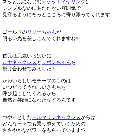
スッと肌になじむ
ナゲットイヤリング
は
シンプルなのにあたたかい雰囲気で
見守るようにそっとこころに寄り添ってくれます
ゴールドの
リリーちゃん
が
明るい光を差しこんでくれますね✨
首元は元気いっぱいに
ルナネックレス
と
リボンちゃん
を
掛け合わせてみました！
かわいらしいモチーフのものは
いつだってうれしいきもちを
呼び起こしてくれるから
自然と笑顔になれたりするんです
つやっとした
トルマリンネックレス
からは
どんな日々でも乗り越えていくための
ささやかなパワーをもらっています🌱