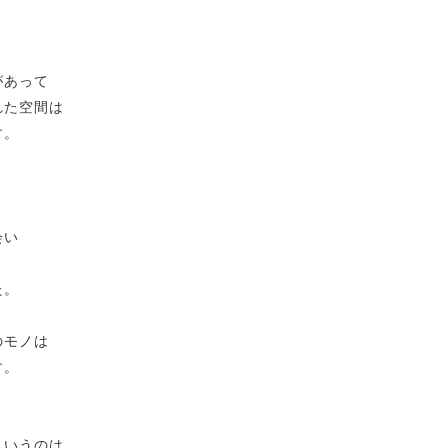
があって
れた空間は
す。
会い
た。
のモノは
す。
というのは、