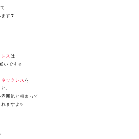
ねて
みます❣
クレス
は
愛いです☺
ラネックレス
を
ると、
い雰囲気と相まって
くれますよ✨
で