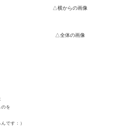
△横からの画像
△全体の画像
は
ものを
るんです：）