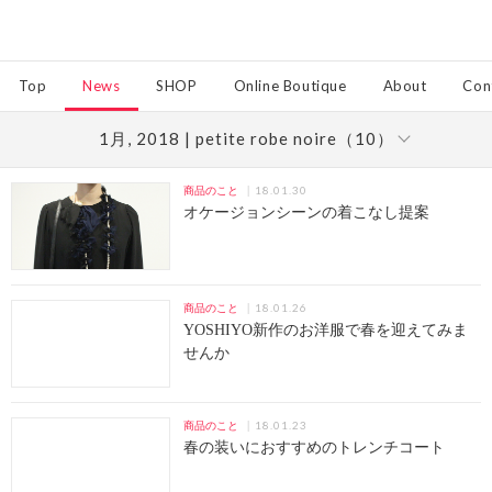
Top
News
SHOP
Online Boutique
About
Con
1月, 2018 | petite robe noire（10）
18.01.30
商品のこと
オケージョンシーンの着こなし提案
18.01.26
商品のこと
YOSHIYO新作のお洋服で春を迎えてみま
せんか
18.01.23
商品のこと
春の装いにおすすめのトレンチコート