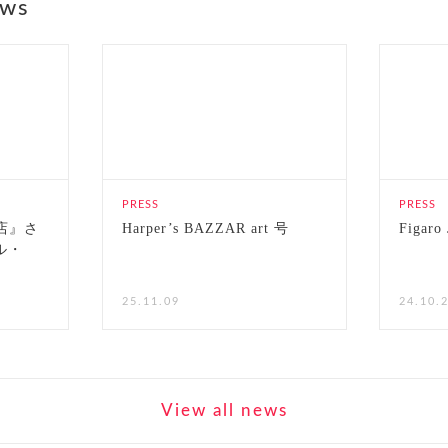
ews
PRESS
PRESS
店』さ
Harper’s BAZZAR art 号
Figaro
ル・
25.11.09
24.10.
View all news