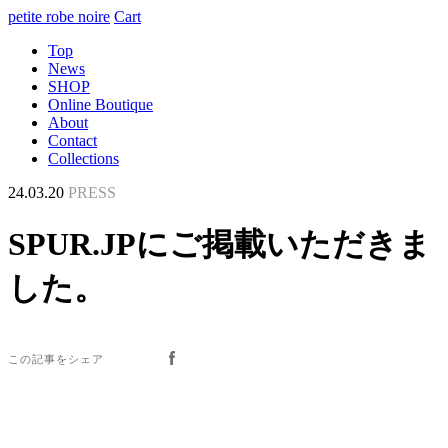
petite robe noire
Cart
Top
News
SHOP
Online Boutique
About
Contact
Collections
24.03.20
PRESS
SPUR.JPにご掲載いただきま
した。
この記事をシェア