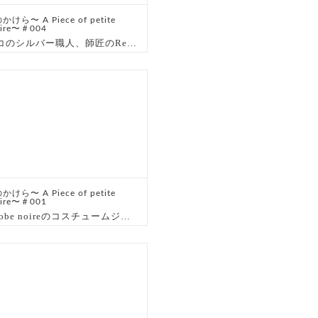
けら〜 A Piece of petite
oire〜＃004
メキシコのシルバー職人、師匠のReyのこと
けら〜 A Piece of petite
oire〜＃001
petite robe noireのコスチュームジュエリー