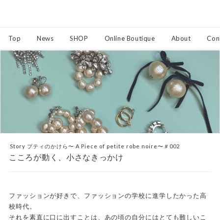
Top
News
SHOP
Online Boutique
About
Con
Story プティのかけら〜 A Piece of petite robe noire〜＃002
こころが動く、小さなきっかけ
ファッションが好きで、ファッションの学校に進学したかった高
校時代。
それを素直に口に出すことは、あの頃の自分にはとても難しいこ